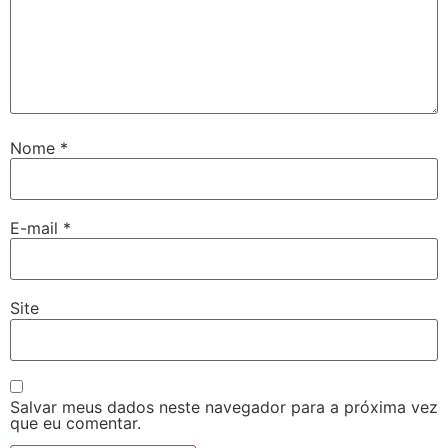
Nome
*
E-mail
*
Site
Salvar meus dados neste navegador para a próxima vez
que eu comentar.