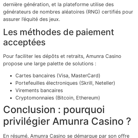
dernière génération, et la plateforme utilise des
générateurs de nombres aléatoires (RNG) certifiés pour
assurer l’équité des jeux.
Les méthodes de paiement
acceptées
Pour faciliter les dépôts et retraits, Amunra Casino
propose une large palette de solutions :
Cartes bancaires (Visa, MasterCard)
Portefeuilles électroniques (Skrill, Neteller)
Virements bancaires
Cryptomonnaies (Bitcoin, Ethereum)
Conclusion : pourquoi
privilégier Amunra Casino ?
En résumé, Amunra Casino se démarque par son offre