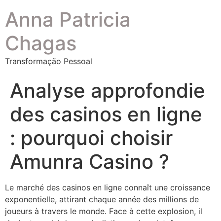
Anna Patricia
Chagas
Transformação Pessoal
Analyse approfondie
des casinos en ligne
: pourquoi choisir
Amunra Casino ?
Le marché des casinos en ligne connaît une croissance
exponentielle, attirant chaque année des millions de
joueurs à travers le monde. Face à cette explosion, il