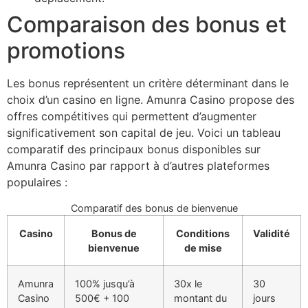
Comparaison des bonus et
promotions
Les bonus représentent un critère déterminant dans le
choix d’un casino en ligne. Amunra Casino propose des
offres compétitives qui permettent d’augmenter
significativement son capital de jeu. Voici un tableau
comparatif des principaux bonus disponibles sur
Amunra Casino par rapport à d’autres plateformes
populaires :
Comparatif des bonus de bienvenue
Casino
Bonus de
Conditions
Validité
bienvenue
de mise
Amunra
100% jusqu’à
30x le
30
Casino
500€ + 100
montant du
jours