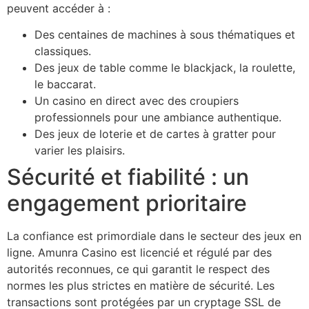
peuvent accéder à :
Des centaines de machines à sous thématiques et
classiques.
Des jeux de table comme le blackjack, la roulette,
le baccarat.
Un casino en direct avec des croupiers
professionnels pour une ambiance authentique.
Des jeux de loterie et de cartes à gratter pour
varier les plaisirs.
Sécurité et fiabilité : un
engagement prioritaire
La confiance est primordiale dans le secteur des jeux en
ligne. Amunra Casino est licencié et régulé par des
autorités reconnues, ce qui garantit le respect des
normes les plus strictes en matière de sécurité. Les
transactions sont protégées par un cryptage SSL de