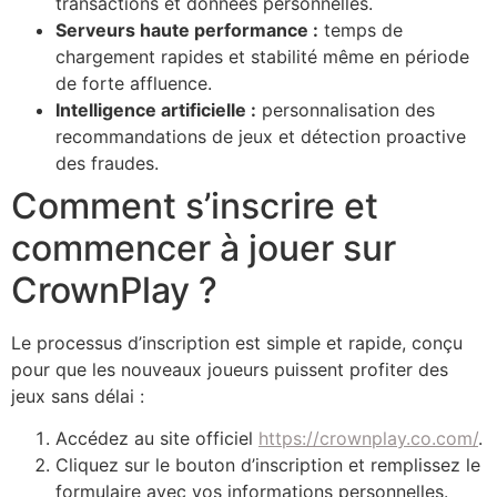
transactions et données personnelles.
Serveurs haute performance :
temps de
chargement rapides et stabilité même en période
de forte affluence.
Intelligence artificielle :
personnalisation des
recommandations de jeux et détection proactive
des fraudes.
Comment s’inscrire et
commencer à jouer sur
CrownPlay ?
Le processus d’inscription est simple et rapide, conçu
pour que les nouveaux joueurs puissent profiter des
jeux sans délai :
Accédez au site officiel
https://crownplay.co.com/
.
Cliquez sur le bouton d’inscription et remplissez le
formulaire avec vos informations personnelles.