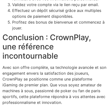
Validez votre compte via le lien reçu par email.
Effectuez un dépôt sécurisé grâce aux multiples
options de paiement disponibles.
Profitez des bonus de bienvenue et commencez à
jouer.
Conclusion : CrownPlay,
une référence
incontournable
Avec son offre complète, sa technologie avancée et son
engagement envers la satisfaction des joueurs,
CrownPlay se positionne comme une plateforme
iGaming de premier plan. Que vous soyez amateur de
machines à sous, passionné de poker ou fan de paris
sportifs, cette plateforme répondra à vos attentes avec
professionnalisme et innovation.