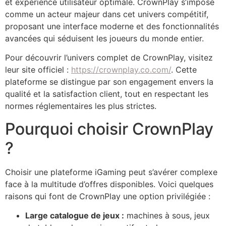
et expérience utilisateur optimale. CrownPlay s’impose
comme un acteur majeur dans cet univers compétitif,
proposant une interface moderne et des fonctionnalités
avancées qui séduisent les joueurs du monde entier.
Pour découvrir l’univers complet de CrownPlay, visitez
leur site officiel :
https://crownplay.co.com/
. Cette
plateforme se distingue par son engagement envers la
qualité et la satisfaction client, tout en respectant les
normes réglementaires les plus strictes.
Pourquoi choisir CrownPlay
?
Choisir une plateforme iGaming peut s’avérer complexe
face à la multitude d’offres disponibles. Voici quelques
raisons qui font de CrownPlay une option privilégiée :
Large catalogue de jeux :
machines à sous, jeux